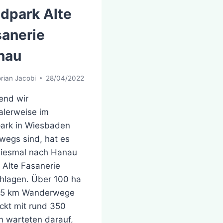
dpark Alte
sanerie
nau
orian Jacobi
28/04/2022
end wir
lerweise im
ark in Wiesbaden
wegs sind, hat es
diesmal nach Hanau
e Alte Fasanerie
hlagen. Über 100 ha
15 km Wanderwege
ckt mit rund 350
n warteten darauf,