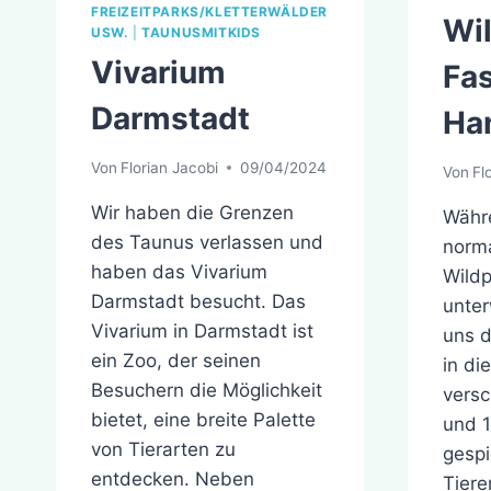
FREIZEITPARKS/KLETTERWÄLDER
Wil
USW.
|
TAUNUSMITKIDS
Vivarium
Fa
Darmstadt
Ha
Von
Florian Jacobi
09/04/2024
Von
Fl
Wir haben die Grenzen
Währ
des Taunus verlassen und
norma
haben das Vivarium
Wildp
Darmstadt besucht. Das
unter
Vivarium in Darmstadt ist
uns 
ein Zoo, der seinen
in di
Besuchern die Möglichkeit
versc
bietet, eine breite Palette
und 
von Tierarten zu
gespi
entdecken. Neben
Tiere